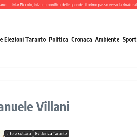
no
Mar Piccolo, inizia la bonifica delle sponde: il primo passo verso la rinaturaliz
e Elezioni Taranto
Politica
Cronaca
Ambiente
Sport
nuele Villani
arte e cultura
Evidenza Taranto