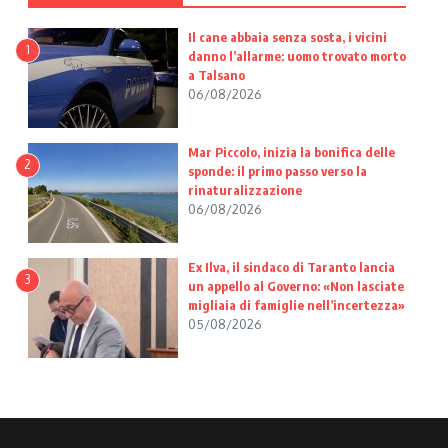
Il cane abbaia senza sosta, i vicini
1
danno l’allarme: uomo trovato morto
a Talsano
06/08/2026
Mar Piccolo, inizia la bonifica delle
2
sponde: il primo passo verso la
rinaturalizzazione
06/08/2026
Ex Ilva, il sindaco di Taranto lancia
3
un appello al Governo: «Non lasciate
migliaia di famiglie nell’incertezza»
05/08/2026