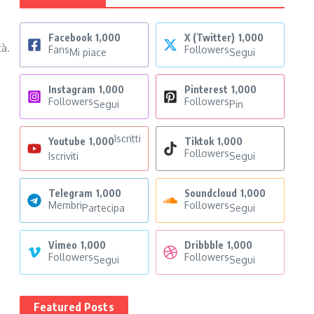
Facebook
1,000
X (Twitter)
1,000
tà.
Fans
Followers
Mi piace
Segui
Instagram
1,000
Pinterest
1,000
Followers
Followers
Segui
Pin
Iscritti
Youtube
1,000
Tiktok
1,000
Followers
Iscriviti
Segui
Telegram
1,000
Soundcloud
1,000
Membri
Followers
Partecipa
Segui
Vimeo
1,000
Dribbble
1,000
Followers
Followers
Segui
Segui
Featured Posts