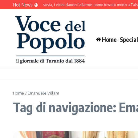
Salta al contenuto
Hot News
Il cane abbaia senza sosta, i vicini danno l’allarme: uomo trovato morto a Talsa
Home
Special
Home
/
Emanuele Villani
Tag di navigazione: Ema