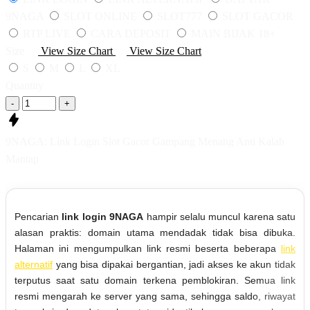
9NAGA
SLOT ONLINE
SLOT777
SLOT GACOR
RTP LIVE
CARA DEPOSIT
MAIN BIJAK 18+
Size
View Size Chart
View Size Chart
S
M
L
XL
Quantity
-
+
9NAGA: Link Login Slot Gacor Gampang Menang Anti Kalah
Mantap
Pencarian
link login 9NAGA
hampir selalu muncul karena satu
alasan praktis: domain utama mendadak tidak bisa dibuka.
Halaman ini mengumpulkan link resmi beserta beberapa
link
alternatif
yang bisa dipakai bergantian, jadi akses ke akun tidak
terputus saat satu domain terkena pemblokiran. Semua link
resmi mengarah ke server yang sama, sehingga saldo, riwayat