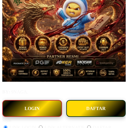
BY:
9NAGA.
LOGIN
DAFTAR
Style
LINK LOGIN
LINK ALTERNATIF
DAFTAR