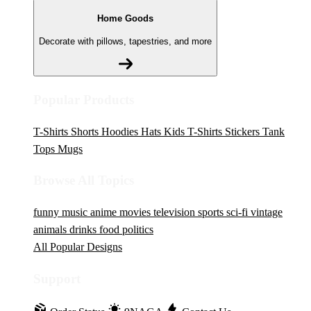
Home Goods
Decorate with pillows, tapestries, and more
Popular Products
T-Shirts
Shorts
Hoodies
Hats
Kids T-Shirts
Stickers
Tank
Tops
Mugs
Browse All Topics
funny
music
anime
movies
television
sports
sci-fi
vintage
animals
drinks
food
politics
All Popular Designs
Support