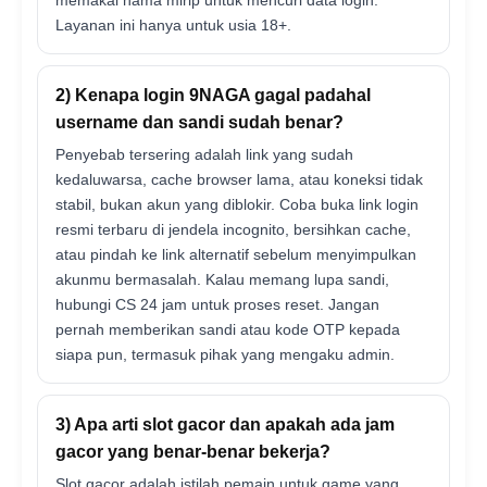
Layanan ini hanya untuk usia 18+.
2) Kenapa login 9NAGA gagal padahal
username dan sandi sudah benar?
Penyebab tersering adalah link yang sudah
kedaluwarsa, cache browser lama, atau koneksi tidak
stabil, bukan akun yang diblokir. Coba buka link login
resmi terbaru di jendela incognito, bersihkan cache,
atau pindah ke link alternatif sebelum menyimpulkan
akunmu bermasalah. Kalau memang lupa sandi,
hubungi CS 24 jam untuk proses reset. Jangan
pernah memberikan sandi atau kode OTP kepada
siapa pun, termasuk pihak yang mengaku admin.
3) Apa arti slot gacor dan apakah ada jam
gacor yang benar-benar bekerja?
Slot gacor adalah istilah pemain untuk game yang