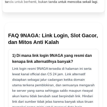
tanda untuk berhenti, bukan tanda untuk mencoba sekali lagi.
FAQ 9NAGA: Link Login, Slot Gacor,
dan Mitos Anti Kalah
1) Di mana link login 9NAGA yang resmi dan
kenapa link alternatifnya banyak?
Link login resmi 9NAGA tersedia di halaman ini serta
lewat kanal official dan CS 24 jam. Link alternatif
disiapkan sebagai jalur cadangan ketika domain
utama terkena pemblokiran, dan semuanya mengarah
ke server yang sama sehingga saldo maupun riwayat
akun kamu tidak berubah saat berpindah link. Hindari
link dari sumber tidak jelas karena banyak situs tiruan
memakai nama mirip untuk mencuri data login.