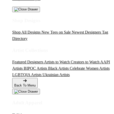
Shop Designs
Shop All Designs
New Tees on Sale
Newest Designers
Tag
Directory
Artist Collections
Featured Designers
Artists to Watch
Creators to Watch
AAPI
Artists
BIPOC Artists
Black Artists
Celebrate Women Artists
LGBTQIA Artists
Ukrainian Artists
Back To Menu
Adult Apparel