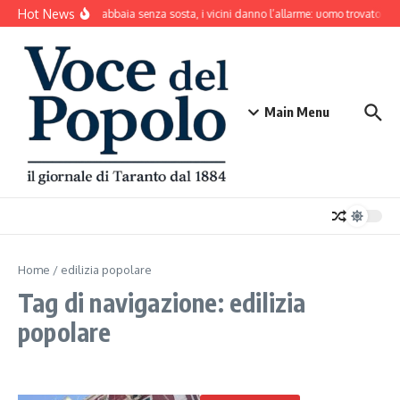
Salta al contenuto
Hot News
Il cane abbaia senza sosta, i vicini danno l’allarme: uomo trovato mo
Main Menu
Home
/
edilizia popolare
Tag di navigazione: edilizia
popolare