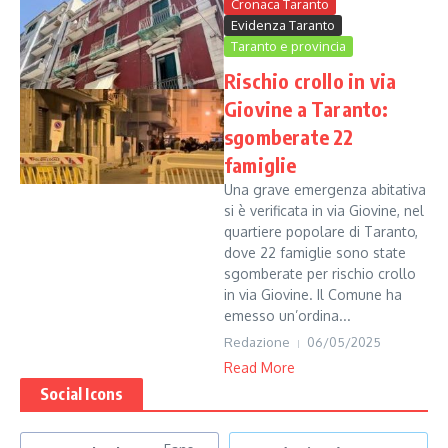
Cronaca Taranto
Evidenza Taranto
Taranto e provincia
Rischio crollo in via
Giovine a Taranto:
sgomberate 22
famiglie
Una grave emergenza abitativa
si è verificata in via Giovine, nel
quartiere popolare di Taranto,
dove 22 famiglie sono state
sgomberate per rischio crollo
in via Giovine. Il Comune ha
emesso un’ordina...
Redazione
06/05/2025
Read More
Social Icons