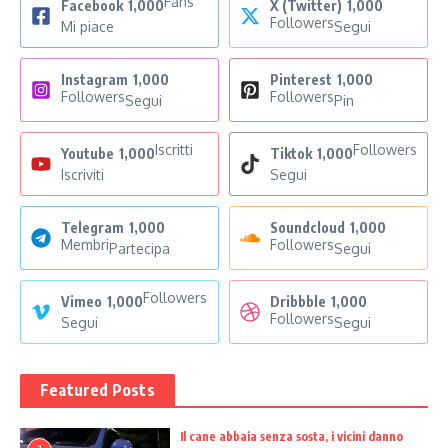
Fans
Facebook
1,000
X (Twitter)
1,000
Followers
Mi piace
Segui
Instagram
1,000
Pinterest
1,000
Followers
Followers
Segui
Pin
Iscritti
Followers
Youtube
1,000
Tiktok
1,000
Iscriviti
Segui
Telegram
1,000
Soundcloud
1,000
Membri
Followers
Partecipa
Segui
Followers
Vimeo
1,000
Dribbble
1,000
Followers
Segui
Segui
Featured Posts
Il cane abbaia senza sosta, i vicini danno