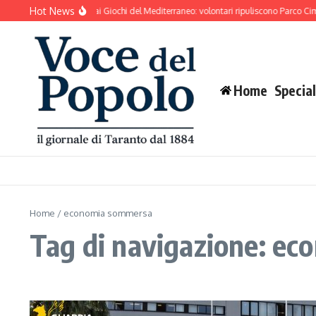
Salta al contenuto
Hot News
Taranto si prepara ai Giochi del Mediterraneo: volontari ripuliscono Parco Cimin
Home
Special
Home
/
economia sommersa
Tag di navigazione: e