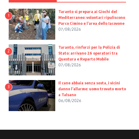
Taranto si prepara ai Giochi del
1
Mediterraneo: volontari ripuliscono
Parco Cimino e l’area dello Iacovone
07/08/2026
Taranto, rinforzi per la Polizia di
2
Stato: arrivano 26 operatori tra
Questura e Reparto Mobile
07/08/2026
Il cane abbaia senza sosta, i vicini
3
danno l’allarme: uomo trovato morto
a Talsano
06/08/2026