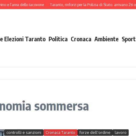
o e l’area dello Iacovone
Taranto, rinforzi per la Polizia di Stato: arrivano 26 o
e Elezioni Taranto
Politica
Cronaca
Ambiente
Sport
conomia sommersa
controlli e sanzioni
Cronaca Taranto
forze dell'ordine
lavoro