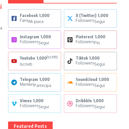
i
Facebook
1,000
X (Twitter)
1,000
Fans
Followers
Mi piace
Segui
ia
.
Instagram
1,000
Pinterest
1,000
Followers
Followers
Segui
Pin
Iscritti
Youtube
1,000
Tiktok
1,000
Followers
Iscriviti
Segui
Telegram
1,000
Soundcloud
1,000
Membri
Followers
Partecipa
Segui
Vimeo
1,000
Dribbble
1,000
Followers
Followers
Segui
Segui
Featured Posts