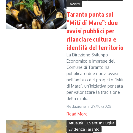
lavoro
Taranto punta sui
“Miti di Mare”: due
avvisi pubblici per
rilanciare cultura e
identità del territorio
La Direzione Sviluppo
Economico e Imprese del
Comune di Taranto ha
pubblicato due nuovi avvisi
nell’ambito del progetto “Miti
di Mare”, un’iniziativa pensata
per valorizzare la tradizione
della mitili...
Redazione
29/10/2025
Read More
Attualità
Eventi in Puglia
Evidenza Taranto