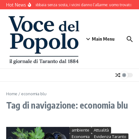
Salta al contenuto
Hot News
Il cane abbaia senza sosta, i vicini danno l’allarme: uomo trovato mo
Main Menu
Home
/
economia blu
Tag di navigazione: economia blu
ambiente
Attualità
Economia
Evidenza Taranto