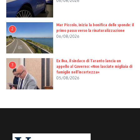
06/08/2026
Mar Piccolo, inizia la bonifica delle sponde: il
2
primo passo verso la rinaturalizzazione
06/08/2026
Ex Ilva, il sindaco di Taranto lancia un
3
appello al Governo: «Non lasciate migliaia di
famiglie nell’incertezza»
05/08/2026