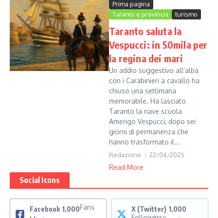
Prima pagina
Taranto e provincia
turismo
Taranto saluta la
Vespucci: in 50mila per
la regina dei mari
Un addio suggestivo all’alba
con i Carabinieri a cavallo ha
chiuso una settimana
memorabile. Ha lasciato
Taranto la nave scuola
Amerigo Vespucci, dopo sei
giorni di permanenza che
hanno trasformato il...
Redazione
22/04/2025
Read More
Social Icons
Fans
Facebook
1,000
X (Twitter)
1,000
Followers