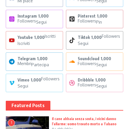
Mi piace
Segui
Instagram
1,000
Pinterest
1,000
Followers
Followers
Segui
Pin
Iscritti
Followers
Youtube
1,000
Tiktok
1,000
Iscriviti
Segui
Telegram
1,000
Soundcloud
1,000
Membri
Followers
Partecipa
Segui
Followers
Vimeo
1,000
Dribbble
1,000
Followers
Segui
Segui
Featured Posts
Il cane abbaia senza sosta, i vicini danno
1
l’allarme: uomo trovato morto a Talsano