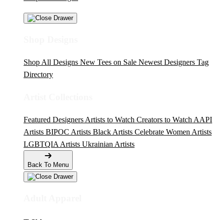
Shop Designs
Shop All Designs
New Tees on Sale
Newest Designers
Tag
Directory
Artist Collections
Featured Designers
Artists to Watch
Creators to Watch
AAPI
Artists
BIPOC Artists
Black Artists
Celebrate Women Artists
LGBTQIA Artists
Ukrainian Artists
Back To Menu
Adult Apparel