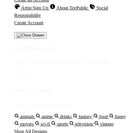
Artist Sign Up
About TeePublic
Social
Responsibility
Create Account
Cart Preview (0)
You're
IDR5,000
Away from
FREE US Shipping!
$0
IDR5,000
Your Cart is empty...
Discover something you'll love!
animals
anime
drinks
fantasy
food
funny
movies
sci-fi
sports
television
vintage
Shop All Designs