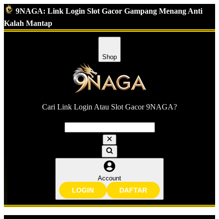
9NAGA: Link Login Slot Gacor Gampang Menang Anti
Kalah Mantap
Shop
Cari Link Login Atau Slot Gacor 9NAGA?
Account
LOGIN
DAFTAR