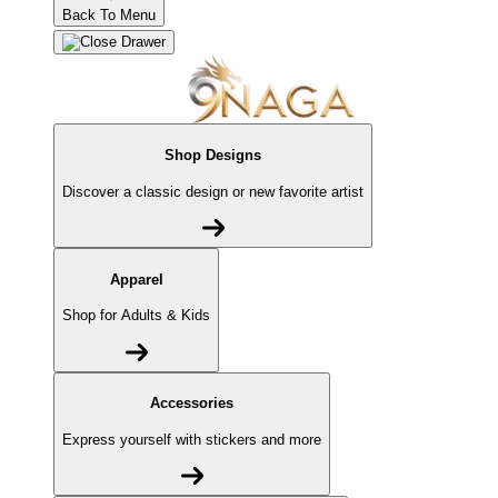
Back To Menu
Shop Designs
Discover a classic design or new favorite artist
Apparel
Shop for Adults & Kids
Accessories
Express yourself with stickers and more