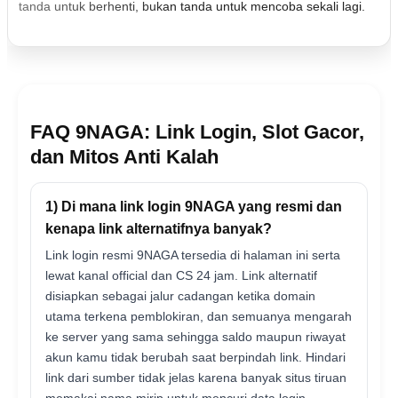
tanda untuk berhenti, bukan tanda untuk mencoba sekali lagi.
FAQ 9NAGA: Link Login, Slot Gacor,
dan Mitos Anti Kalah
1) Di mana link login 9NAGA yang resmi dan
kenapa link alternatifnya banyak?
Link login resmi 9NAGA tersedia di halaman ini serta
lewat kanal official dan CS 24 jam. Link alternatif
disiapkan sebagai jalur cadangan ketika domain
utama terkena pemblokiran, dan semuanya mengarah
ke server yang sama sehingga saldo maupun riwayat
akun kamu tidak berubah saat berpindah link. Hindari
link dari sumber tidak jelas karena banyak situs tiruan
memakai nama mirip untuk mencuri data login.