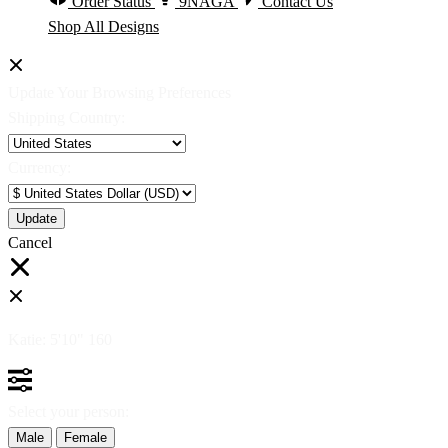
Order Status
9NAGA
Contact Us
Shop All Designs
Update Your Browsing Preferences
Shipping Country:
Currency:
Cancel
Katie:
5'10"
160
Select your person:
Male
Female