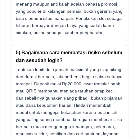
menang maupun anti kalah adalah bahasa promosi
yang populer di kalangan pemain, bukan garansi yang
bisa dipenuhi situs mana pun. Perlakukan slot sebagai
hiburan berbayar dengan biaya yang sudah kamu
siapkan, bukan sebagai sumber penghasilan.
5) Bagaimana cara membatasi risiko sebelum
dan sesudah login?
Tentukan lebih dulu jumlah maksimal yang siap hilang
dan durasi bermain, lalu berhenti begitu salah satunya
tercapai. Deposit mulai Rp20.000 lewat transfer bank
atau QRIS membantu menjaga taruhan tetap kecil,
dan sebaiknya gunakan uang pribadi, bukan pinjaman
atau dana kebutuhan harian. Hindari menambah
modal untuk mengejar kekalahan karena pola inilah
yang paling sering membuat kerugian membesar. Jika
bermain mulai mengganggu keuangan, pekerjaan,
atau waktu tidur, hentikan dan cari bantuan; layanan