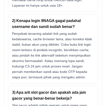
Layanan ini hanya untuk usia 18+.
2) Kenapa login 9NAGA gagal padahal
username dan sandi sudah benar?
Penyebab tersering adalah link yang sudah
kedaluwarsa, cache browser lama, atau koneksi tidak
stabil, bukan akun yang diblokir. Coba buka link login
resmi terbaru di jendela incognito, bersihkan cache,
atau pindah ke link alternatif sebelum menyimpulkan
akunmu bermasalah. Kalau memang lupa sandi,
hubungi CS 24 jam untuk proses reset. Jangan
pernah memberikan sandi atau kode OTP kepada
siapa pun, termasuk pihak yang mengaku admin.
3) Apa arti slot gacor dan apakah ada jam
gacor yang benar-benar bekerja?
Slot gacor adalah istilah pemain untuk game yang