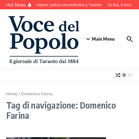
Salta al contenuto
Hot News
Decoro urbano: pulizia straordinaria a Taranto
Ex Ilva, il sindaco
Main Menu
Home
/
Domenico Farina
Tag di navigazione: Domenico
Farina