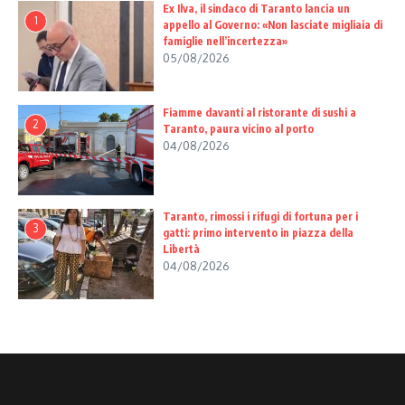
Ex Ilva, il sindaco di Taranto lancia un
1
appello al Governo: «Non lasciate migliaia di
famiglie nell’incertezza»
05/08/2026
Fiamme davanti al ristorante di sushi a
2
Taranto, paura vicino al porto
04/08/2026
Taranto, rimossi i rifugi di fortuna per i
3
gatti: primo intervento in piazza della
Libertà
04/08/2026