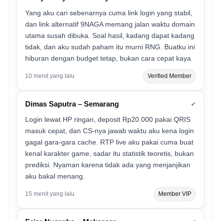
Yang aku cari sebenarnya cuma link login yang stabil,
dan link alternatif 9NAGA memang jalan waktu domain
utama susah dibuka. Soal hasil, kadang dapat kadang
tidak, dan aku sudah paham itu murni RNG. Buatku ini
hiburan dengan budget tetap, bukan cara cepat kaya.
10 menit yang lalu
Verified Member
Dimas Saputra – Semarang
✔
Login lewat HP ringan, deposit Rp20.000 pakai QRIS
masuk cepat, dan CS-nya jawab waktu aku kena login
gagal gara-gara cache. RTP live aku pakai cuma buat
kenal karakter game, sadar itu statistik teoretis, bukan
prediksi. Nyaman karena tidak ada yang menjanjikan
aku bakal menang.
15 menit yang lalu
Member VIP