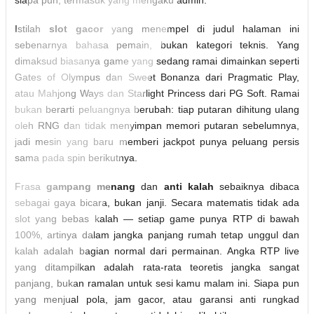
siapa pun, termasuk yang mengaku admin.
Istilah
slot gacor
yang menempel di judul halaman ini
sebenarnya bahasa pemain, bukan kategori teknis. Yang
dimaksud biasanya game yang sedang ramai dimainkan seperti
Gates of Olympus dan Sweet Bonanza dari Pragmatic Play,
atau Mahjong Ways dan Starlight Princess dari PG Soft. Ramai
bukan berarti peluangnya berubah: tiap putaran dihitung ulang
oleh RNG dan tidak menyimpan memori putaran sebelumnya,
jadi mesin yang baru memberi jackpot punya peluang persis
sama pada spin berikutnya.
Frasa
gampang menang
dan
anti kalah
sebaiknya dibaca
sebagai gaya bicara, bukan janji. Secara matematis tidak ada
slot yang bebas kalah — setiap game punya RTP di bawah
100%, artinya dalam jangka panjang rumah tetap unggul dan
kalah adalah bagian normal dari permainan. Angka RTP live
yang ditampilkan adalah rata-rata teoretis jangka sangat
panjang, bukan ramalan untuk sesi kamu malam ini. Siapa pun
yang menjual pola, jam gacor, atau garansi anti rungkad