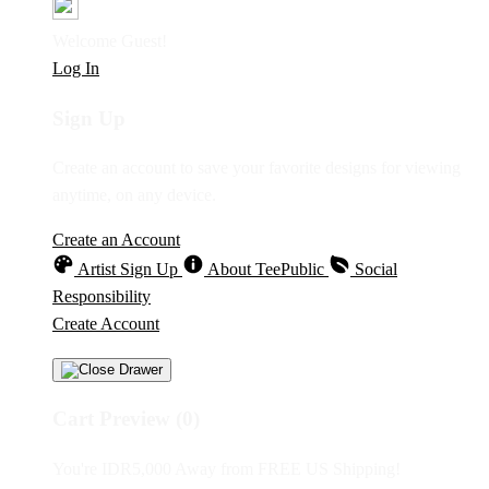
Welcome Guest!
Log In
Sign Up
Create an account to save your favorite designs for viewing
anytime, on any device.
Create an Account
Artist Sign Up
About TeePublic
Social
Responsibility
Create Account
Cart Preview (0)
You're
IDR5,000
Away from
FREE US Shipping!