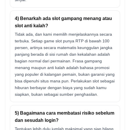
4) Benarkah ada slot gampang menang atau
slot anti kalah?
Tidak ada, dan kami memilih menjelaskannya secara
terbuka. Setiap game slot punya RTP di bawah 100
persen, artinya secara matematis keunggulan jangka
panjang berada di sisi rumah dan kekalahan adalah
bagian normal dari permainan. Frasa gampang
menang maupun anti kalah adalah bahasa promosi
yang populer di kalangan pemain, bukan garansi yang
bisa dipenuhi situs mana pun. Perlakukan slot sebagai
hiburan berbayar dengan biaya yang sudah kamu
siapkan, bukan sebagai sumber penghasilan.
5) Bagaimana cara membatasi risiko sebelum
dan sesudah login?
Tentukan lebih dulu jumlah maksimal yang siap hilang