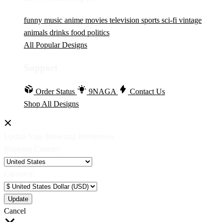
funny
music
anime
movies
television
sports
sci-fi
vintage
animals
drinks
food
politics
All Popular Designs
Support
Order Status
9NAGA
Contact Us
Shop All Designs
Update Your Browsing Preferences
Shipping Country:
Currency:
Cancel