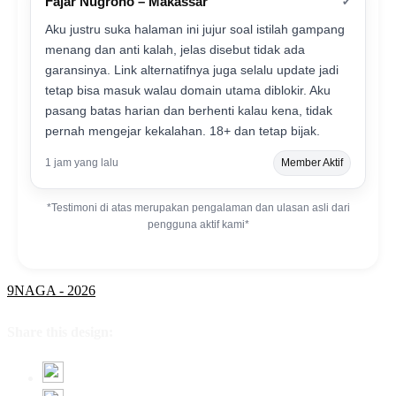
Fajar Nugroho – Makassar
✔
Aku justru suka halaman ini jujur soal istilah gampang
menang dan anti kalah, jelas disebut tidak ada
garansinya. Link alternatifnya juga selalu update jadi
tetap bisa masuk walau domain utama diblokir. Aku
pasang batas harian dan berhenti kalau kena, tidak
pernah mengejar kekalahan. 18+ dan tetap bijak.
1 jam yang lalu
Member Aktif
*Testimoni di atas merupakan pengalaman dan ulasan asli dari
pengguna aktif kami*
9NAGA - 2026
Share this design: