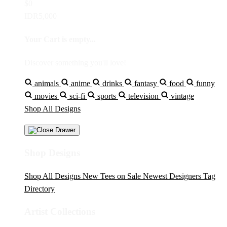
$0
IDR5,000
Your Cart is empty...
Discover something you'll love!
animals
anime
drinks
fantasy
food
funny
movies
sci-fi
sports
television
vintage
Shop All Designs
Shop Designs
Shop All Designs
New Tees on Sale
Newest Designers
Tag
Directory
Artist Collections