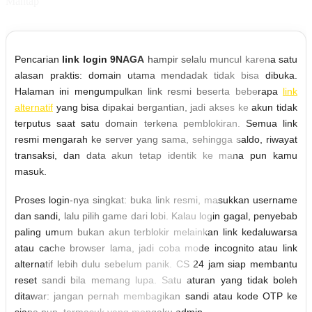
Mantap
Pencarian
link login 9NAGA
hampir selalu muncul karena satu
alasan praktis: domain utama mendadak tidak bisa dibuka.
Halaman ini mengumpulkan link resmi beserta beberapa
link
alternatif
yang bisa dipakai bergantian, jadi akses ke akun tidak
terputus saat satu domain terkena pemblokiran. Semua link
resmi mengarah ke server yang sama, sehingga saldo, riwayat
transaksi, dan data akun tetap identik ke mana pun kamu
masuk.
Proses login-nya singkat: buka link resmi, masukkan username
dan sandi, lalu pilih game dari lobi. Kalau login gagal, penyebab
paling umum bukan akun terblokir melainkan link kedaluwarsa
atau cache browser lama, jadi coba mode incognito atau link
alternatif lebih dulu sebelum panik. CS 24 jam siap membantu
reset sandi bila memang lupa. Satu aturan yang tidak boleh
ditawar: jangan pernah membagikan sandi atau kode OTP ke