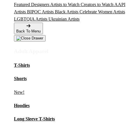
Featured Designers
Artists to Watch
Creators to Watch
AAPI
Artists
BIPOC Artists
Black Artists
Celebrate Women Artists
LGBTQIA Artists
Ukrainian Artists
Back To Menu
Adult Apparel
T-Shirts
Shorts
New!
Hoodies
Long Sleeve T-Shirts