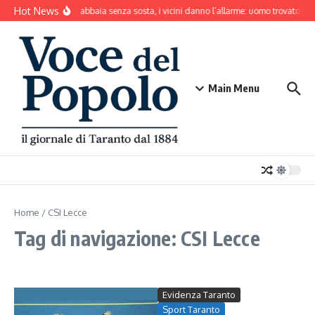
Salta al contenuto
Hot News
Il cane abbaia senza sosta, i vicini danno l’allarme: uomo trovato mo
Main Menu
Home
/
CSI Lecce
Tag di navigazione: CSI Lecce
Evidenza Taranto
Sport Taranto