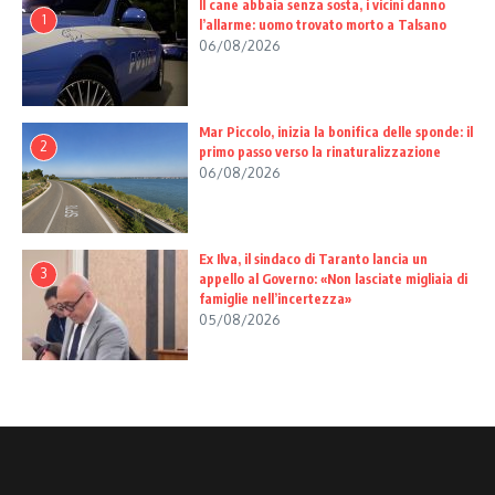
Il cane abbaia senza sosta, i vicini danno
1
l’allarme: uomo trovato morto a Talsano
06/08/2026
Mar Piccolo, inizia la bonifica delle sponde: il
2
primo passo verso la rinaturalizzazione
06/08/2026
Ex Ilva, il sindaco di Taranto lancia un
3
appello al Governo: «Non lasciate migliaia di
famiglie nell’incertezza»
05/08/2026