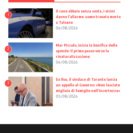
Il cane abbaia senza sosta, i vicini
1
danno l’allarme: uomo trovato morto
a Talsano
06/08/2026
Mar Piccolo, inizia la bonifica delle
2
sponde: il primo passo verso la
rinaturalizzazione
06/08/2026
Ex Ilva, il sindaco di Taranto lancia
3
un appello al Governo: «Non lasciate
migliaia di famiglie nell’incertezza»
05/08/2026