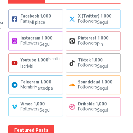
Facebook
1,000
X (Twitter)
1,000
Fans
Followers
Mi piace
Segui
si
r
Instagram
1,000
Pinterest
1,000
Followers
Followers
Segui
Pin
Iscritti
Youtube
1,000
Tiktok
1,000
Followers
Iscriviti
Segui
Telegram
1,000
Soundcloud
1,000
Membri
Followers
Partecipa
Segui
Vimeo
1,000
Dribbble
1,000
Followers
Followers
Segui
Segui
Featured Posts