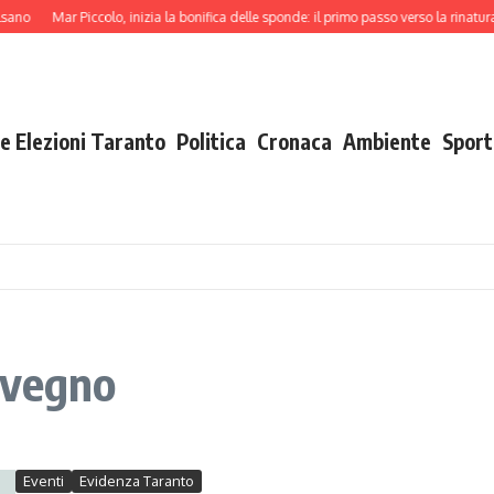
ano
Mar Piccolo, inizia la bonifica delle sponde: il primo passo verso la rinatural
e Elezioni Taranto
Politica
Cronaca
Ambiente
Sport
nvegno
Eventi
Evidenza Taranto