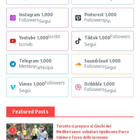
Instagram
1,000
Pinterest
1,000
Followers
Followers
Segui
Pin
Iscritti
Followers
Youtube
1,000
Tiktok
1,000
Iscriviti
Segui
Telegram
1,000
Soundcloud
1,000
Membri
Followers
Partecipa
Segui
Followers
Vimeo
1,000
Dribbble
1,000
Followers
Segui
Segui
Featured Posts
Taranto si prepara ai Giochi del
1
Mediterraneo: volontari ripuliscono Parco
Cimino e l’area dello Iacovone