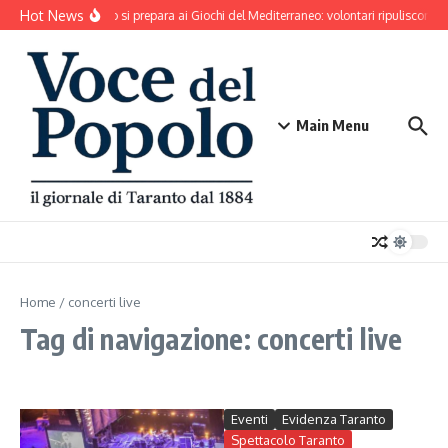
Salta al contenuto
Hot News
Taranto si prepara ai Giochi del Mediterraneo: volontari ripuliscono P
Main Menu
Home
/
concerti live
Tag di navigazione: concerti live
Eventi
Evidenza Taranto
Spettacolo Taranto