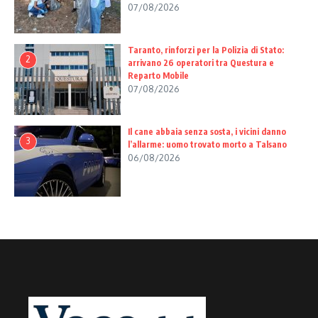
07/08/2026
Taranto, rinforzi per la Polizia di Stato:
2
arrivano 26 operatori tra Questura e
Reparto Mobile
07/08/2026
Il cane abbaia senza sosta, i vicini danno
3
l’allarme: uomo trovato morto a Talsano
06/08/2026