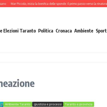
ano
Mar Piccolo, inizia la bonifica delle sponde: il primo passo verso la rinaturali
e Elezioni Taranto
Politica
Cronaca
Ambiente
Sport
lneazione
Ambiente Taranto
giustizia e processi
Taranto e provincia