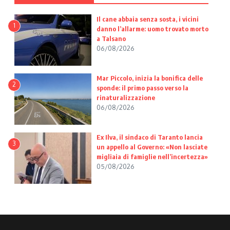
Il cane abbaia senza sosta, i vicini
1
danno l’allarme: uomo trovato morto
a Talsano
06/08/2026
Mar Piccolo, inizia la bonifica delle
2
sponde: il primo passo verso la
rinaturalizzazione
06/08/2026
Ex Ilva, il sindaco di Taranto lancia
3
un appello al Governo: «Non lasciate
migliaia di famiglie nell’incertezza»
05/08/2026