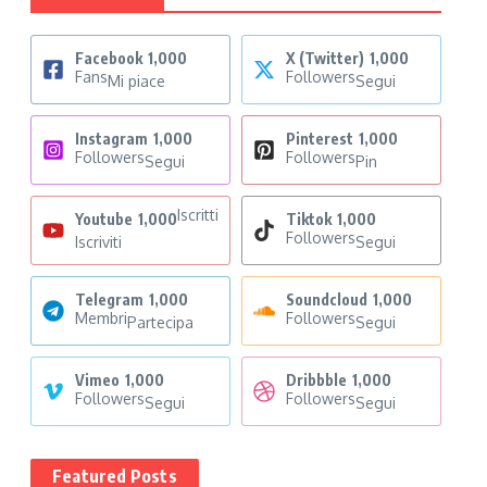
Facebook
1,000
X (Twitter)
1,000
Fans
Followers
Mi piace
Segui
Instagram
1,000
Pinterest
1,000
Followers
Followers
Segui
Pin
Iscritti
Youtube
1,000
Tiktok
1,000
Followers
Iscriviti
Segui
Telegram
1,000
Soundcloud
1,000
Membri
Followers
Partecipa
Segui
Vimeo
1,000
Dribbble
1,000
Followers
Followers
Segui
Segui
Featured Posts