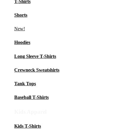
T-Shirts
Shorts
New!
Hoodies
Long Sleeve T-Shirts
Crewneck Sweatshirts
Tank Tops
Baseball T-Shirts
Kids Apparel
Kids T-Shirts