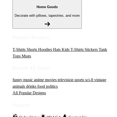
Home Goods
Decorate with pillows, tapestries, and more
Popular Products
T-Shirts
Shorts
Hoodies
Hats
Kids T-Shirts
Stickers
Tank
Tops
Mugs
Browse All Topics
funny
music
anime
movies
television
sports
sci-fi
vintage
animals
drinks
food
politics
All Popular Designs
Support