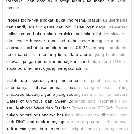
transaksi, dan data akun tetap identik ke mana pun kamu
masuk.
Proses login-nya singkat: buka link resmi, masukkan username
dan sandi, lalu pilih game dari lobi. Kalau login gagal, penyebab
paling umum bukan akun terblokir melainkan link kedaluwarsa
atau cache browser lama, jadi coba mode incognito atau link
alternatif lebih dulu sebelum panik. CS 24 jam siap membantu
reset sandi bila memang lupa. Satu aturan yang tidak boleh
ditawar: jangan pernah membagikan sandi atau kode OTP ke
siapa pun, termasuk yang mengaku admin.
Istilah
slot gacor
yang menempel di judul halaman ini
sebenarnya bahasa pemain, bukan kategori teknis. Yang
dimaksud biasanya game yang sedang ramai dimainkan seperti
Gates of Olympus dan Sweet Bonanza dari Pragmatic Play,
atau Mahjong Ways dan Starlight Princess dari PG Soft. Ramai
bukan berarti peluangnya berubah: tiap putaran dihitung ulang
oleh RNG dan tidak menyimpan memori putaran sebelumnya,
jadi mesin yang baru memberi jackpot punya peluang persis