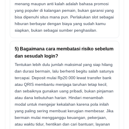
menang maupun anti kalah adalah bahasa promosi
yang populer di kalangan pemain, bukan garansi yang
bisa dipenuhi situs mana pun. Perlakukan slot sebagai
hiburan berbayar dengan biaya yang sudah kamu
siapkan, bukan sebagai sumber penghasilan.
5) Bagaimana cara membatasi risiko sebelum
dan sesudah login?
Tentukan lebih dulu jumlah maksimal yang siap hilang
dan durasi bermain, lalu berhenti begitu salah satunya
tercapai. Deposit mulai Rp20.000 lewat transfer bank
atau QRIS membantu menjaga taruhan tetap kecil,
dan sebaiknya gunakan uang pribadi, bukan pinjaman
atau dana kebutuhan harian. Hindari menambah
modal untuk mengejar kekalahan karena pola inilah
yang paling sering membuat kerugian membesar. Jika
bermain mulai mengganggu keuangan, pekerjaan,
atau waktu tidur, hentikan dan cari bantuan; layanan