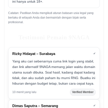
ini hanya untuk 18+.
Catatan: Pastikan Anda mengikuti aturan batasan usia legal yang
berlaku di wilayah Anda dan bermainlah dengan bijak serta
profesional.
Testimoni Pemain 9NAGA
Rizky Hidayat – Surabaya
✔
Yang aku cari sebenarnya cuma link login yang stabil,
dan link alternatif 9NAGA memang jalan waktu domain
utama susah dibuka. Soal hasil, kadang dapat kadang
tidak, dan aku sudah paham itu murni RNG. Buatku ini
hiburan dengan budget tetap, bukan cara cepat kaya.
10 menit yang lalu
Verified Member
Dimas Saputra – Semarang
✔