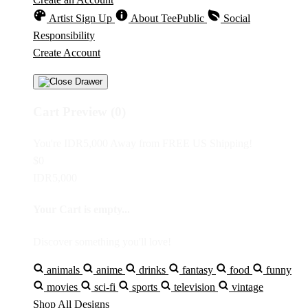
Artist Sign Up
About TeePublic
Social
Responsibility
Create Account
Cart Preview (0)
You're
IDR5,000
Away from
FREE US Shipping!
$0
IDR5,000
Your Cart is empty...
Discover something you'll love!
animals
anime
drinks
fantasy
food
funny
movies
sci-fi
sports
television
vintage
Shop All Designs