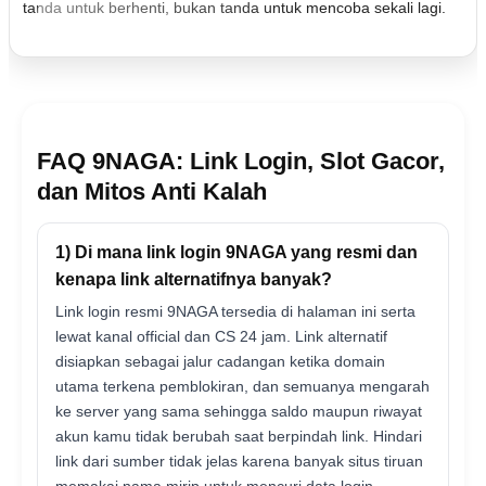
tanda untuk berhenti, bukan tanda untuk mencoba sekali lagi.
FAQ 9NAGA: Link Login, Slot Gacor,
dan Mitos Anti Kalah
1) Di mana link login 9NAGA yang resmi dan
kenapa link alternatifnya banyak?
Link login resmi 9NAGA tersedia di halaman ini serta
lewat kanal official dan CS 24 jam. Link alternatif
disiapkan sebagai jalur cadangan ketika domain
utama terkena pemblokiran, dan semuanya mengarah
ke server yang sama sehingga saldo maupun riwayat
akun kamu tidak berubah saat berpindah link. Hindari
link dari sumber tidak jelas karena banyak situs tiruan
memakai nama mirip untuk mencuri data login.