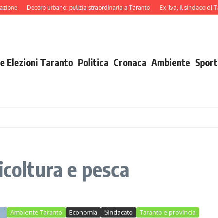
ione
Decoro urbano: pulizia straordinaria a Taranto
Ex Ilva, il sindaco di Ta
e Elezioni Taranto
Politica
Cronaca
Ambiente
Sport
icoltura e pesca
Ambiente Taranto
Economia
Sindacato
Taranto e provincia