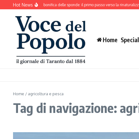
Salta al contenuto
Hot News
Mar Piccolo, inizia la bonifica delle sponde: il primo passo verso la rinaturalizzaz
Home
Special
Home
/
agricoltura e pesca
Tag di navigazione: agr