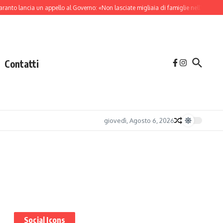
ranto lancia un appello al Governo: «Non lasciate migliaia di famiglie nell’incertezza
Contatti
giovedì, Agosto 6, 2026
Social Icons