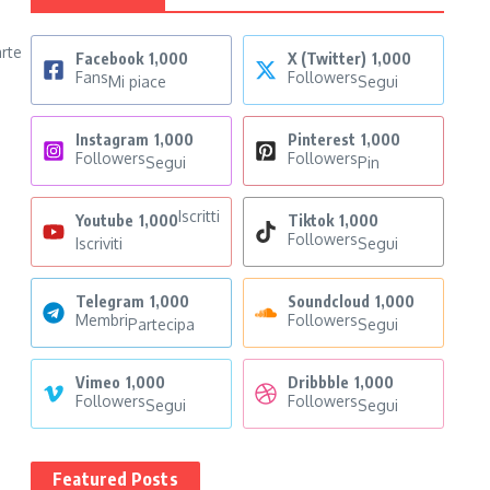
arte
Facebook
1,000
X (Twitter)
1,000
Fans
Followers
Mi piace
Segui
Instagram
1,000
Pinterest
1,000
Followers
Followers
Segui
Pin
Iscritti
Youtube
1,000
Tiktok
1,000
Followers
Iscriviti
Segui
Telegram
1,000
Soundcloud
1,000
Membri
Followers
Partecipa
Segui
Vimeo
1,000
Dribbble
1,000
Followers
Followers
Segui
Segui
Featured Posts