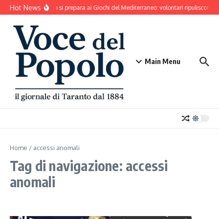
Salta al contenuto
Hot News
Taranto si prepara ai Giochi del Mediterraneo: volontari ripuliscono P
Main Menu
Home
/
accessi anomali
Tag di navigazione: accessi
anomali