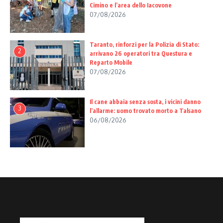
Cimino e l’area dello Iacovone
07/08/2026
Taranto, rinforzi per la Polizia di Stato:
2
arrivano 26 operatori tra Questura e
Reparto Mobile
07/08/2026
Il cane abbaia senza sosta, i vicini danno
3
l’allarme: uomo trovato morto a Talsano
06/08/2026