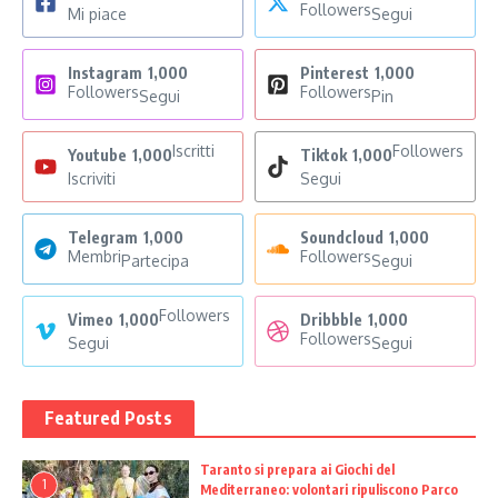
Followers
Mi piace
Segui
Instagram
1,000
Pinterest
1,000
Followers
Followers
Segui
Pin
Iscritti
Followers
Youtube
1,000
Tiktok
1,000
Iscriviti
Segui
Telegram
1,000
Soundcloud
1,000
Membri
Followers
Partecipa
Segui
Followers
Vimeo
1,000
Dribbble
1,000
Followers
Segui
Segui
Featured Posts
Taranto si prepara ai Giochi del
1
Mediterraneo: volontari ripuliscono Parco