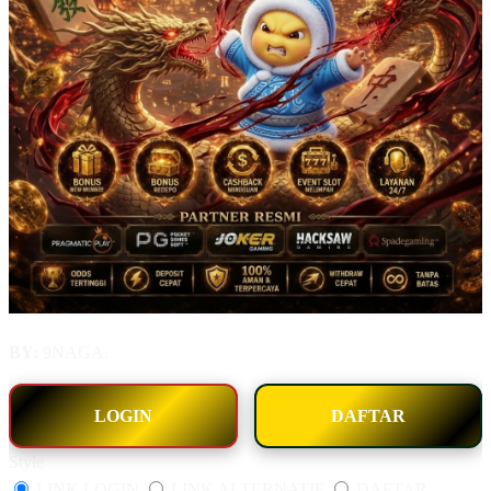
BY:
9NAGA.
LOGIN
DAFTAR
Style
LINK LOGIN
LINK ALTERNATIF
DAFTAR