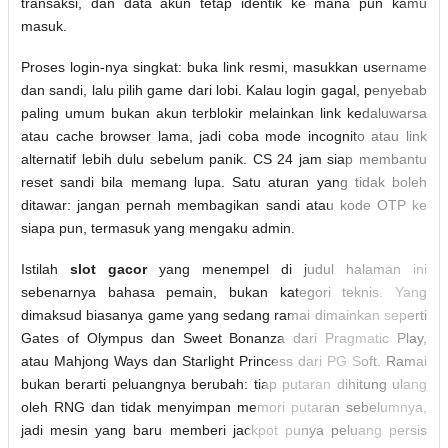
transaksi, dan data akun tetap identik ke mana pun kamu
masuk.
Proses login-nya singkat: buka link resmi, masukkan username
dan sandi, lalu pilih game dari lobi. Kalau login gagal, penyebab
paling umum bukan akun terblokir melainkan link kedaluwarsa
atau cache browser lama, jadi coba mode incognito atau link
alternatif lebih dulu sebelum panik. CS 24 jam siap membantu
reset sandi bila memang lupa. Satu aturan yang tidak boleh
ditawar: jangan pernah membagikan sandi atau kode OTP ke
siapa pun, termasuk yang mengaku admin.
Istilah
slot gacor
yang menempel di judul halaman ini
sebenarnya bahasa pemain, bukan kategori teknis. Yang
dimaksud biasanya game yang sedang ramai dimainkan seperti
Gates of Olympus dan Sweet Bonanza dari Pragmatic Play,
atau Mahjong Ways dan Starlight Princess dari PG Soft. Ramai
bukan berarti peluangnya berubah: tiap putaran dihitung ulang
oleh RNG dan tidak menyimpan memori putaran sebelumnya,
jadi mesin yang baru memberi jackpot punya peluang persis