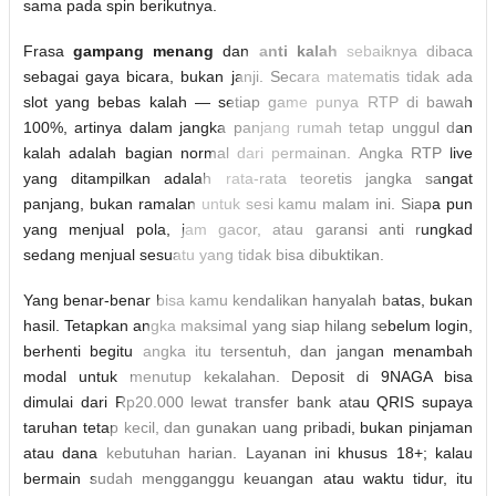
sama pada spin berikutnya.
Frasa
gampang menang
dan
anti kalah
sebaiknya dibaca
sebagai gaya bicara, bukan janji. Secara matematis tidak ada
slot yang bebas kalah — setiap game punya RTP di bawah
100%, artinya dalam jangka panjang rumah tetap unggul dan
kalah adalah bagian normal dari permainan. Angka RTP live
yang ditampilkan adalah rata-rata teoretis jangka sangat
panjang, bukan ramalan untuk sesi kamu malam ini. Siapa pun
yang menjual pola, jam gacor, atau garansi anti rungkad
sedang menjual sesuatu yang tidak bisa dibuktikan.
Yang benar-benar bisa kamu kendalikan hanyalah batas, bukan
hasil. Tetapkan angka maksimal yang siap hilang sebelum login,
berhenti begitu angka itu tersentuh, dan jangan menambah
modal untuk menutup kekalahan. Deposit di 9NAGA bisa
dimulai dari Rp20.000 lewat transfer bank atau QRIS supaya
taruhan tetap kecil, dan gunakan uang pribadi, bukan pinjaman
atau dana kebutuhan harian. Layanan ini khusus 18+; kalau
bermain sudah mengganggu keuangan atau waktu tidur, itu