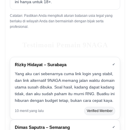
ini hanya untuk 18+.
Catatan: Pastikan Anda mengikuti aturan batasan usia legal yang
berlaku di wilayah Anda dan bermainlah dengan bijak serta
profesional.
Testimoni Pemain 9NAGA
Rizky Hidayat – Surabaya
✔
Yang aku cari sebenarnya cuma link login yang stabil,
dan link alternatif 9NAGA memang jalan waktu domain
utama susah dibuka. Soal hasil, kadang dapat kadang
tidak, dan aku sudah paham itu murni RNG. Buatku ini
hiburan dengan budget tetap, bukan cara cepat kaya.
10 menit yang lalu
Verified Member
Dimas Saputra – Semarang
✔