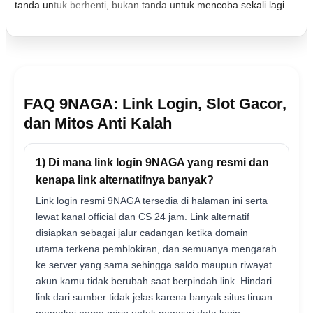
tanda untuk berhenti, bukan tanda untuk mencoba sekali lagi.
FAQ 9NAGA: Link Login, Slot Gacor,
dan Mitos Anti Kalah
1) Di mana link login 9NAGA yang resmi dan
kenapa link alternatifnya banyak?
Link login resmi 9NAGA tersedia di halaman ini serta
lewat kanal official dan CS 24 jam. Link alternatif
disiapkan sebagai jalur cadangan ketika domain
utama terkena pemblokiran, dan semuanya mengarah
ke server yang sama sehingga saldo maupun riwayat
akun kamu tidak berubah saat berpindah link. Hindari
link dari sumber tidak jelas karena banyak situs tiruan
memakai nama mirip untuk mencuri data login.