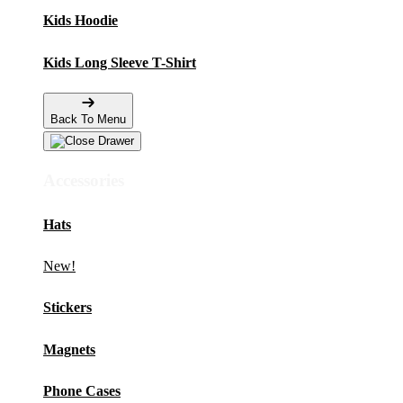
Kids Hoodie
Kids Long Sleeve T-Shirt
Back To Menu
Accessories
Hats
New!
Stickers
Magnets
Phone Cases