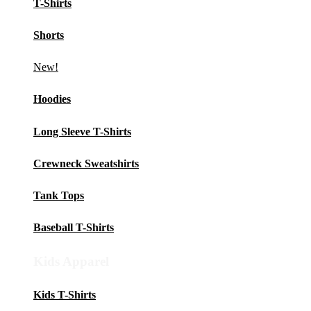
T-Shirts
Shorts
New!
Hoodies
Long Sleeve T-Shirts
Crewneck Sweatshirts
Tank Tops
Baseball T-Shirts
Kids Apparel
Kids T-Shirts