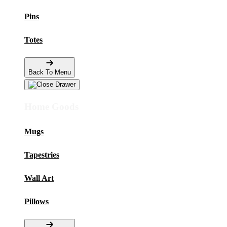
Pins
Totes
Back To Menu
Home Goods
Mugs
Tapestries
Wall Art
Pillows