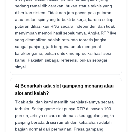
sedang ramai dibicarakan, bukan status teknis yang
diberikan sistem. Tidak ada jam gacor, pola putaran,
atau urutan spin yang terbukti bekerja, karena setiap
putaran dihasilkan RNG secara independen dan tidak
menyimpan memori hasil sebelumnya. Angka RTP live
yang ditampilkan adalah rata-rata teoretis jangka
sangat panjang, jadi berguna untuk mengenal
karakter game, bukan untuk memprediksi hasil sesi
kamu. Pakailah sebagai referensi, bukan sebagai
sinyal.
4) Benarkah ada slot gampang menang atau
slot anti kalah?
Tidak ada, dan kami memilih menjelaskannya secara
terbuka. Setiap game slot punya RTP di bawah 100
persen, artinya secara matematis keunggulan jangka
panjang berada di sisi rumah dan kekalahan adalah
bagian normal dari permainan. Frasa gampang