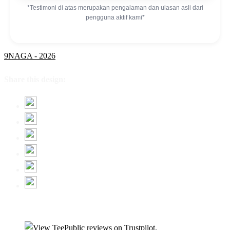
*Testimoni di atas merupakan pengalaman dan ulasan asli dari
pengguna aktif kami*
9NAGA - 2026
Share this design: