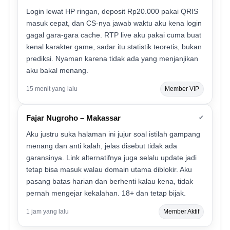
Login lewat HP ringan, deposit Rp20.000 pakai QRIS
masuk cepat, dan CS-nya jawab waktu aku kena login
gagal gara-gara cache. RTP live aku pakai cuma buat
kenal karakter game, sadar itu statistik teoretis, bukan
prediksi. Nyaman karena tidak ada yang menjanjikan
aku bakal menang.
15 menit yang lalu
Member VIP
Fajar Nugroho – Makassar
✔
Aku justru suka halaman ini jujur soal istilah gampang
menang dan anti kalah, jelas disebut tidak ada
garansinya. Link alternatifnya juga selalu update jadi
tetap bisa masuk walau domain utama diblokir. Aku
pasang batas harian dan berhenti kalau kena, tidak
pernah mengejar kekalahan. 18+ dan tetap bijak.
1 jam yang lalu
Member Aktif