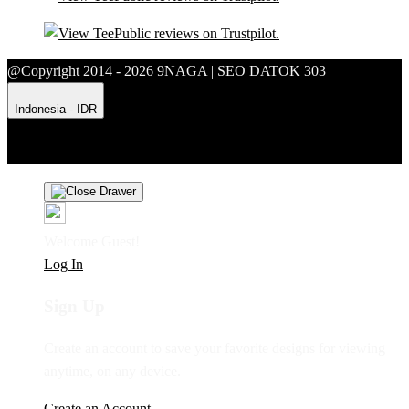
@Copyright 2014 - 2026 9NAGA | SEO DATOK 303
Indonesia - IDR
Product Safety
Intellectual Property Policy
CA: Do Not Sell My
Personal Information
Privacy Policy
Terms
Welcome Guest!
Log In
Sign Up
Create an account to save your favorite designs for viewing
anytime, on any device.
Create an Account