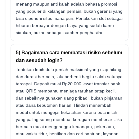
menang maupun anti kalah adalah bahasa promosi
yang populer di kalangan pemain, bukan garansi yang
bisa dipenuhi situs mana pun. Perlakukan slot sebagai
hiburan berbayar dengan biaya yang sudah kamu
siapkan, bukan sebagai sumber penghasilan.
5) Bagaimana cara membatasi risiko sebelum
dan sesudah login?
Tentukan lebih dulu jumlah maksimal yang siap hilang
dan durasi bermain, lalu berhenti begitu salah satunya
tercapai. Deposit mulai Rp20.000 lewat transfer bank
atau QRIS membantu menjaga taruhan tetap kecil,
dan sebaiknya gunakan uang pribadi, bukan pinjaman
atau dana kebutuhan harian. Hindari menambah
modal untuk mengejar kekalahan karena pola inilah
yang paling sering membuat kerugian membesar. Jika
bermain mulai mengganggu keuangan, pekerjaan,
atau waktu tidur, hentikan dan cari bantuan; layanan