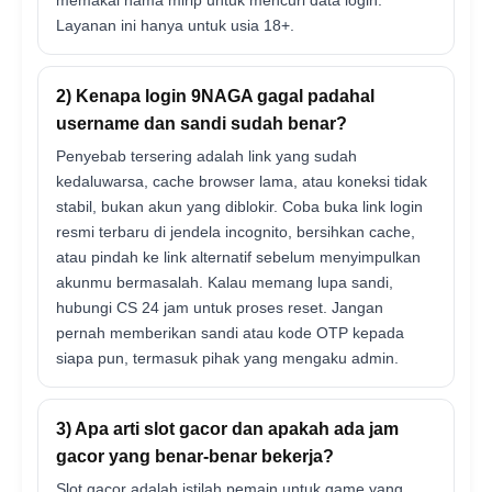
Layanan ini hanya untuk usia 18+.
2) Kenapa login 9NAGA gagal padahal
username dan sandi sudah benar?
Penyebab tersering adalah link yang sudah
kedaluwarsa, cache browser lama, atau koneksi tidak
stabil, bukan akun yang diblokir. Coba buka link login
resmi terbaru di jendela incognito, bersihkan cache,
atau pindah ke link alternatif sebelum menyimpulkan
akunmu bermasalah. Kalau memang lupa sandi,
hubungi CS 24 jam untuk proses reset. Jangan
pernah memberikan sandi atau kode OTP kepada
siapa pun, termasuk pihak yang mengaku admin.
3) Apa arti slot gacor dan apakah ada jam
gacor yang benar-benar bekerja?
Slot gacor adalah istilah pemain untuk game yang