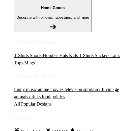
Home Goods
Decorate with pillows, tapestries, and more
Popular Products
T-Shirts
Shorts
Hoodies
Hats
Kids T-Shirts
Stickers
Tank
Tops
Mugs
Browse All Topics
funny
music
anime
movies
television
sports
sci-fi
vintage
animals
drinks
food
politics
All Popular Designs
Support