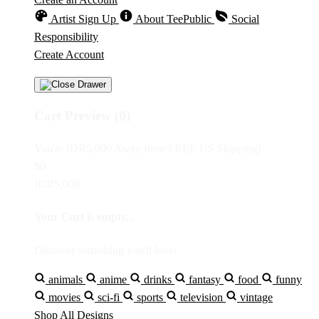
Artist Sign Up
About TeePublic
Social
Responsibility
Create Account
Cart Preview (0)
You're
IDR5,000
Away from
FREE US Shipping!
$0
IDR5,000
Your Cart is empty...
Discover something you'll love!
animals
anime
drinks
fantasy
food
funny
movies
sci-fi
sports
television
vintage
Shop All Designs