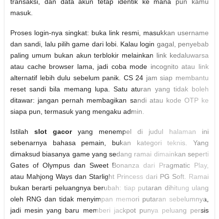
transaksi, dan data akun tetap identik ke mana pun kamu
masuk.
Proses login-nya singkat: buka link resmi, masukkan username
dan sandi, lalu pilih game dari lobi. Kalau login gagal, penyebab
paling umum bukan akun terblokir melainkan link kedaluwarsa
atau cache browser lama, jadi coba mode incognito atau link
alternatif lebih dulu sebelum panik. CS 24 jam siap membantu
reset sandi bila memang lupa. Satu aturan yang tidak boleh
ditawar: jangan pernah membagikan sandi atau kode OTP ke
siapa pun, termasuk yang mengaku admin.
Istilah
slot gacor
yang menempel di judul halaman ini
sebenarnya bahasa pemain, bukan kategori teknis. Yang
dimaksud biasanya game yang sedang ramai dimainkan seperti
Gates of Olympus dan Sweet Bonanza dari Pragmatic Play,
atau Mahjong Ways dan Starlight Princess dari PG Soft. Ramai
bukan berarti peluangnya berubah: tiap putaran dihitung ulang
oleh RNG dan tidak menyimpan memori putaran sebelumnya,
jadi mesin yang baru memberi jackpot punya peluang persis