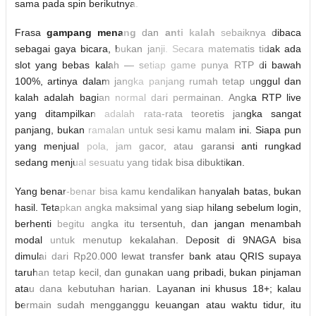
sama pada spin berikutnya.
Frasa
gampang menang
dan
anti kalah
sebaiknya dibaca
sebagai gaya bicara, bukan janji. Secara matematis tidak ada
slot yang bebas kalah — setiap game punya RTP di bawah
100%, artinya dalam jangka panjang rumah tetap unggul dan
kalah adalah bagian normal dari permainan. Angka RTP live
yang ditampilkan adalah rata-rata teoretis jangka sangat
panjang, bukan ramalan untuk sesi kamu malam ini. Siapa pun
yang menjual pola, jam gacor, atau garansi anti rungkad
sedang menjual sesuatu yang tidak bisa dibuktikan.
Yang benar-benar bisa kamu kendalikan hanyalah batas, bukan
hasil. Tetapkan angka maksimal yang siap hilang sebelum login,
berhenti begitu angka itu tersentuh, dan jangan menambah
modal untuk menutup kekalahan. Deposit di 9NAGA bisa
dimulai dari Rp20.000 lewat transfer bank atau QRIS supaya
taruhan tetap kecil, dan gunakan uang pribadi, bukan pinjaman
atau dana kebutuhan harian. Layanan ini khusus 18+; kalau
bermain sudah mengganggu keuangan atau waktu tidur, itu