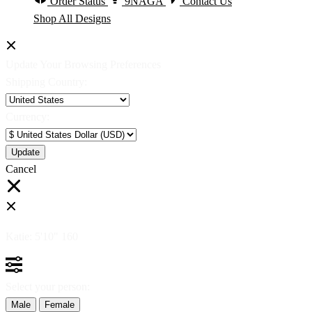
Order Status
9NAGA
Contact Us
Shop All Designs
Update Your Browsing Preferences
Shipping Country:
Currency:
Cancel
Katie:
5'10"
160
Select your person:
Male
Female