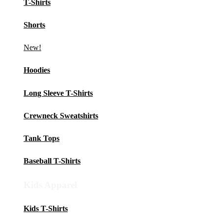
T-Shirts
Shorts
New!
Hoodies
Long Sleeve T-Shirts
Crewneck Sweatshirts
Tank Tops
Baseball T-Shirts
Kids Apparel
Kids T-Shirts