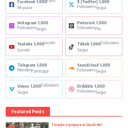
Fans
Facebook
1,000
X (Twitter)
1,000
Followers
Mi piace
Segui
Instagram
1,000
Pinterest
1,000
Followers
Followers
Segui
Pin
Iscritti
Followers
Youtube
1,000
Tiktok
1,000
Iscriviti
Segui
Telegram
1,000
Soundcloud
1,000
Membri
Followers
Partecipa
Segui
Followers
Vimeo
1,000
Dribbble
1,000
Followers
Segui
Segui
Featured Posts
Taranto si prepara ai Giochi del