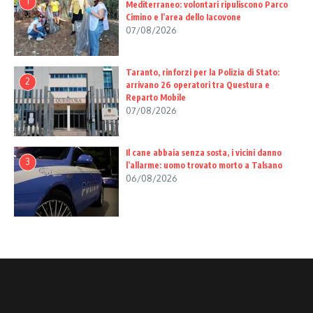
1
Mediterraneo: volontari ripuliscono Parco
Cimino e l’area dello Iacovone
07/08/2026
Taranto, rinforzi per la Polizia di Stato:
2
arrivano 26 operatori tra Questura e
Reparto Mobile
07/08/2026
Il cane abbaia senza sosta, i vicini danno
3
l’allarme: uomo trovato morto a Talsano
06/08/2026