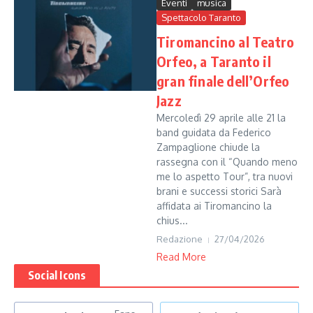
Eventi
musica
Spettacolo Taranto
Tiromancino al Teatro
Orfeo, a Taranto il
gran finale dell’Orfeo
Jazz
Mercoledì 29 aprile alle 21 la
band guidata da Federico
Zampaglione chiude la
rassegna con il “Quando meno
me lo aspetto Tour”, tra nuovi
brani e successi storici Sarà
affidata ai Tiromancino la
chius...
Redazione
27/04/2026
Read More
Social Icons