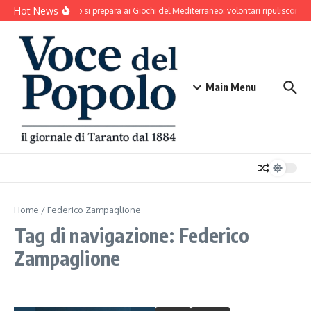
Salta al contenuto
Hot News
Taranto si prepara ai Giochi del Mediterraneo: volontari ripuliscono P
Main Menu
Home
/
Federico Zampaglione
Tag di navigazione: Federico
Zampaglione