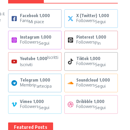
 il
Facebook
1,000
X (Twitter)
1,000
e
Fans
Followers
Mi piace
Segui
Instagram
1,000
Pinterest
1,000
Followers
Followers
Segui
Pin
Iscritti
Youtube
1,000
Tiktok
1,000
Followers
Iscriviti
Segui
Telegram
1,000
Soundcloud
1,000
Membri
Followers
Partecipa
Segui
Vimeo
1,000
Dribbble
1,000
Followers
Followers
Segui
Segui
Featured Posts