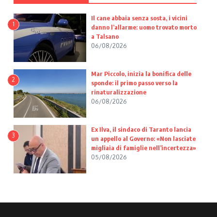
Il cane abbaia senza sosta, i vicini
1
danno l’allarme: uomo trovato morto
a Talsano
06/08/2026
Mar Piccolo, inizia la bonifica delle
2
sponde: il primo passo verso la
rinaturalizzazione
06/08/2026
Ex Ilva, il sindaco di Taranto lancia
3
un appello al Governo: «Non lasciate
migliaia di famiglie nell’incertezza»
05/08/2026