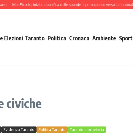
no
Mar Piccolo, inizia la bonifica delle sponde: il primo passo verso la rinaturali
e Elezioni Taranto
Politica
Cronaca
Ambiente
Sport
e civiche
Evidenza Taranto
Politica Taranto
Taranto e provincia