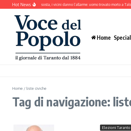
Salta al contenuto
Hot News
Il cane abbaia senza sosta, i vicini danno l’allarme: uomo trovato morto a Talsa
Home
Special
Home
/
liste civiche
Tag di navigazione: list
Elezioni Taranto