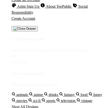
Artist Sign Up
About TeePublic
Social
Responsibility
Create Account
Cart Preview (0)
You're
IDR5,000
Away from
FREE US Shipping!
$0
IDR5,000
Your Cart is empty...
Discover something you'll love!
animals
anime
drinks
fantasy
food
funny
movies
sci-fi
sports
television
vintage
Shop All Designs