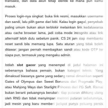
transaksi, dan data akun tetap identik ke mana pun kamu
masuk.
Proses login-nya singkat: buka link resmi, masukkan username
dan sandi, lalu pilih game dari lobi. Kalau login gagal, penyebab
paling umum bukan akun terblokir melainkan link kedaluwarsa
atau cache browser lama, jadi coba mode incognito atau link
alternatif lebih dulu sebelum panik. CS 24 jam siap membantu
reset sandi bila memang lupa. Satu aturan yang tidak boleh
ditawar: jangan pernah membagikan sandi atau kode OTP ke
siapa pun, termasuk yang mengaku admin.
Istilah
slot gacor
yang menempel di judul halaman ini
sebenarnya bahasa pemain, bukan kategori teknis. Yang
dimaksud biasanya game yang sedang ramai dimainkan seperti
Gates of Olympus dan Sweet Bonanza dari Pragmatic Play,
atau Mahjong Ways dan Starlight Princess dari PG Soft. Ramai
bukan berarti peluangnya berubah: tiap putaran dihitung ulang
oleh RNG dan tidak menyimpan memori putaran sebelumnya,
jadi mesin yang baru memberi jackpot punya peluang persis