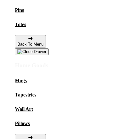
Pins
Totes
Back To Menu
Home Goods
Mugs
Tapestries
Wall Art
Pillows