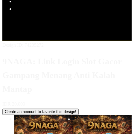
Explore Categories
Popular Products
Shop All Designs
9NAGA
LINK LOGIN 9NAGA
LINK
ALTERNATIF
DAFTAR 9NAGA
SLOT GACOR
RTP LIVE
MAIN BIJAK 18+
Design ID: 74235272
9NAGA: Link Login Slot Gacor
Gampang Menang Anti Kalah
Mantap
IDR 20.000
Create an account to favorite this design!