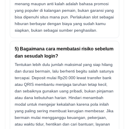
menang maupun anti kalah adalah bahasa promosi
yang populer di kalangan pemain, bukan garansi yang
bisa dipenuhi situs mana pun. Perlakukan slot sebagai
hiburan berbayar dengan biaya yang sudah kamu
siapkan, bukan sebagai sumber penghasilan.
5) Bagaimana cara membatasi risiko sebelum
dan sesudah login?
Tentukan lebih dulu jumlah maksimal yang siap hilang
dan durasi bermain, lalu berhenti begitu salah satunya
tercapai. Deposit mulai Rp20.000 lewat transfer bank
atau QRIS membantu menjaga taruhan tetap kecil,
dan sebaiknya gunakan uang pribadi, bukan pinjaman
atau dana kebutuhan harian. Hindari menambah
modal untuk mengejar kekalahan karena pola inilah
yang paling sering membuat kerugian membesar. Jika
bermain mulai mengganggu keuangan, pekerjaan,
atau waktu tidur, hentikan dan cari bantuan; layanan