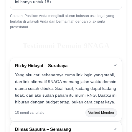
ini hanya untuk 18+.
Catatan: Pastikan Anda mengikuti aturan batasan usia legal yang
berlaku di wilayah Anda dan bermainlah dengan bijak serta
profesional.
Testimoni Pemain 9NAGA
Rizky Hidayat – Surabaya
✔
Yang aku cari sebenarnya cuma link login yang stabil,
dan link alternatif 9NAGA memang jalan waktu domain
utama susah dibuka. Soal hasil, kadang dapat kadang
tidak, dan aku sudah paham itu murni RNG. Buatku ini
hiburan dengan budget tetap, bukan cara cepat kaya.
10 menit yang lalu
Verified Member
Dimas Saputra – Semarang
✔