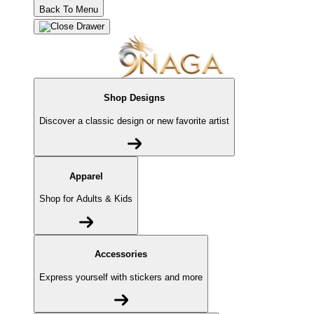
Back To Menu
Shop Designs
Discover a classic design or new favorite artist
Apparel
Shop for Adults & Kids
Accessories
Express yourself with stickers and more