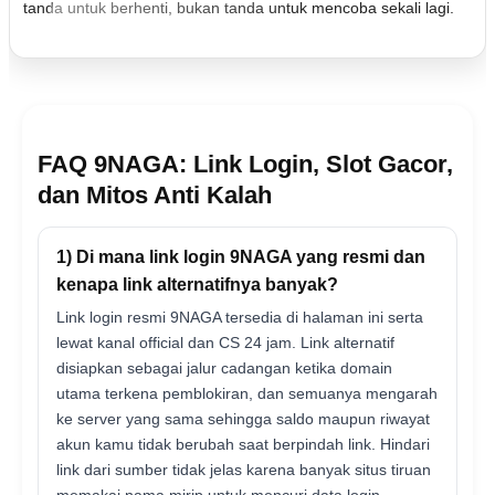
tanda untuk berhenti, bukan tanda untuk mencoba sekali lagi.
FAQ 9NAGA: Link Login, Slot Gacor,
dan Mitos Anti Kalah
1) Di mana link login 9NAGA yang resmi dan
kenapa link alternatifnya banyak?
Link login resmi 9NAGA tersedia di halaman ini serta
lewat kanal official dan CS 24 jam. Link alternatif
disiapkan sebagai jalur cadangan ketika domain
utama terkena pemblokiran, dan semuanya mengarah
ke server yang sama sehingga saldo maupun riwayat
akun kamu tidak berubah saat berpindah link. Hindari
link dari sumber tidak jelas karena banyak situs tiruan
memakai nama mirip untuk mencuri data login.