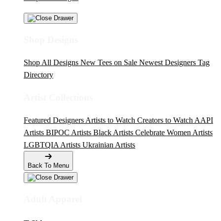
Shop Designs
Shop All Designs
New Tees on Sale
Newest Designers
Tag
Directory
Artist Collections
Featured Designers
Artists to Watch
Creators to Watch
AAPI
Artists
BIPOC Artists
Black Artists
Celebrate Women Artists
LGBTQIA Artists
Ukrainian Artists
Back To Menu
Adult Apparel