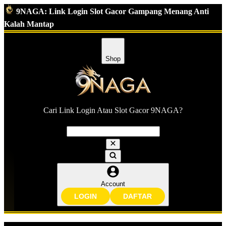
9NAGA: Link Login Slot Gacor Gampang Menang Anti
Kalah Mantap
Shop
Cari Link Login Atau Slot Gacor 9NAGA?
Account
LOGIN
DAFTAR