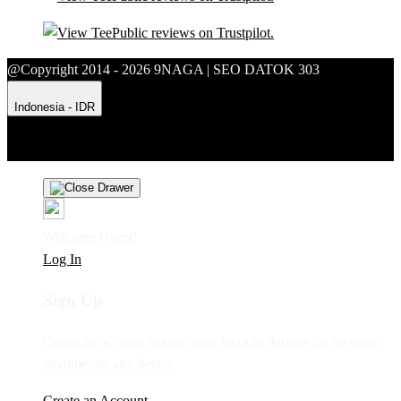
@Copyright 2014 - 2026 9NAGA | SEO DATOK 303
Indonesia - IDR
Product Safety
Intellectual Property Policy
CA: Do Not Sell My
Personal Information
Privacy Policy
Terms
Welcome Guest!
Log In
Sign Up
Create an account to save your favorite designs for viewing
anytime, on any device.
Create an Account