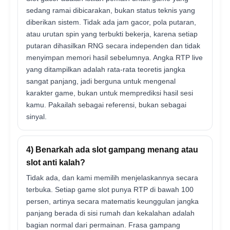
sedang ramai dibicarakan, bukan status teknis yang
diberikan sistem. Tidak ada jam gacor, pola putaran,
atau urutan spin yang terbukti bekerja, karena setiap
putaran dihasilkan RNG secara independen dan tidak
menyimpan memori hasil sebelumnya. Angka RTP live
yang ditampilkan adalah rata-rata teoretis jangka
sangat panjang, jadi berguna untuk mengenal
karakter game, bukan untuk memprediksi hasil sesi
kamu. Pakailah sebagai referensi, bukan sebagai
sinyal.
4) Benarkah ada slot gampang menang atau
slot anti kalah?
Tidak ada, dan kami memilih menjelaskannya secara
terbuka. Setiap game slot punya RTP di bawah 100
persen, artinya secara matematis keunggulan jangka
panjang berada di sisi rumah dan kekalahan adalah
bagian normal dari permainan. Frasa gampang