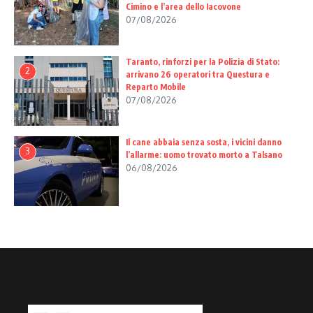
Cimino e l’area dello Iacovone
07/08/2026
Taranto, rinforzi per la Polizia di Stato:
2
arrivano 26 operatori tra Questura e
Reparto Mobile
07/08/2026
Il cane abbaia senza sosta, i vicini danno
3
l’allarme: uomo trovato morto a Talsano
06/08/2026