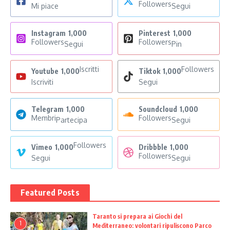
Followers
Mi piace
Segui
Instagram
1,000
Pinterest
1,000
Followers
Followers
Segui
Pin
Iscritti
Followers
Youtube
1,000
Tiktok
1,000
Iscriviti
Segui
Telegram
1,000
Soundcloud
1,000
Membri
Followers
Partecipa
Segui
Followers
Vimeo
1,000
Dribbble
1,000
Followers
Segui
Segui
Featured Posts
Taranto si prepara ai Giochi del
1
Mediterraneo: volontari ripuliscono Parco