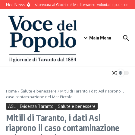
Salta al contenuto
Hot News
Taranto si prepara ai Giochi del Mediterraneo: volontari ripuliscono Pa
Main Menu
Home
/
Salute e benessere
/
Mitili di Taranto, i dati Asl riaprono il
caso contaminazione nel Mar Piccolo
ASL
Evidenza Taranto
Salute e benessere
Mitili di Taranto, i dati Asl
riaprono il caso contaminazione