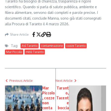
Taranto ha bisogno di chiarezza, trasparenza e rigore
scientifico. Quando si parla di salute pubblica, ambiente e
filiera alimentare, servono dati completi e parole precise. I
documenti citati, conclude Manna, sono già stati consegnati
alla Procura di Taranto il 4 marzo 2026.
Share Article
Tag:
Asl Taranto
contaminazione
cozze Taranto
Mar Piccolo
mitili Taranto
Previous Article
Next Article
Mar
Tarant
Piccolo
o,
, cozze
Tacent
non
e
conta
boccia