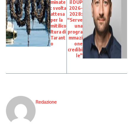
minate
il DUP
: svolta
2026-
attesa
2028:
per la
“Serve
mitilico
una
ltura di
progra
Tarant
mmazi
o
one
credibi
le”
Redazione