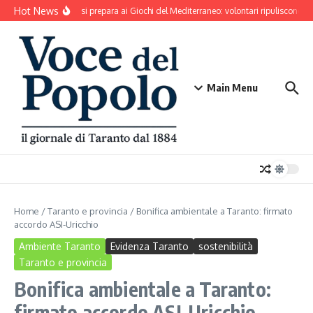
Salta al contenuto
Hot News
Taranto si prepara ai Giochi del Mediterraneo: volontari ripuliscono Pa
Main Menu
Home
/
Taranto e provincia
/
Bonifica ambientale a Taranto: firmato
accordo ASI-Uricchio
Ambiente Taranto
Evidenza Taranto
sostenibilità
Taranto e provincia
Bonifica ambientale a Taranto:
firmato accordo ASI-Uricchio