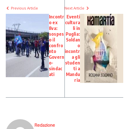
Previous Article
Next Article
Incontr
Eventi
o ex
cultura
Ilva:
li in
sospes
Puglia:
o il
Soldan
confro
o
nto
incontr
Govern
a gli
o-
studen
sindac
ti a
ati
Mandu
ria
Redazione